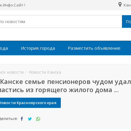
.Инфо.Сайт !
Кан
По
рода
История города
Разместить объявление
нск новости
Новости Канска
 Канске семье пенсионеров чудом уда
пастись из горящего жилого дома ...
Новости Красноярского края
делиться:
Под
Под
Под