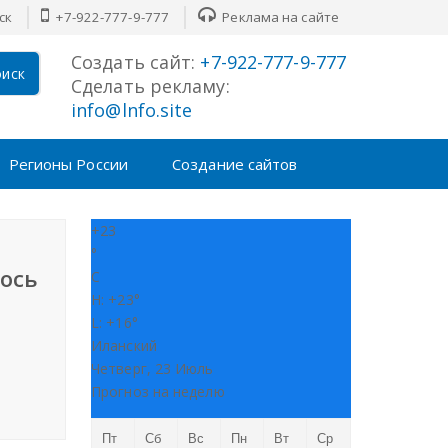
ск
+7-922-777-9-777
Реклама на сайте
Создать сайт:
+7-922-777-9-777
иск
Сделать рекламу:
info@lnfo.site
Регионы России
Создание сайтов
+
23
°
лось
C
H:
+
23°
L:
+
16°
Иланский
Четверг, 23 Июль
Прогноз на неделю
Пт
Сб
Вс
Пн
Вт
Ср