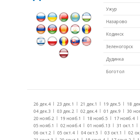
Ужур
Назарово
Кодинск
Зеленогорск
Дудинка
Боготол
26 дек.
4
23 дек.
1
21 дек.
1
19 дек.
5
18 дек
04 дек.
3
03 дек.
2
02 дек.
4
01 дек.
9
30 но
20 нояб.
2
19 нояб.
1
18 нояб.
5
17 нояб.
4
05 нояб.
1
02 нояб.
4
01 нояб.
13
31 окт.
1
06 окт.
2
05 окт.
4
04 окт.
5
03 окт.
1
02 ок
21 сент.
3
20 сент.
1
18 сент.
4
17 сент.
2
1