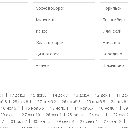
Сосновоборск
Норильск
Минусинск
Лесосибирск
Канск
Иланский
Железногорск
Енисейск
Дивногорск
Бородино
Ачинск
Шарыпово
.
1
17 дек.
3
15 дек.
8
14 дек.
7
13 дек.
4
12 дек.
1
11 дек
яб.
3
28 нояб.
1
27 нояб.
2
26 нояб.
8
25 нояб.
3
24 нояб.
16 нояб.
4
15 нояб.
5
13 нояб.
1
11 нояб.
7
10 нояб.
4
09
29 окт.
1
27 окт.
10
26 окт.
1
25 окт.
4
24 окт.
11
22 окт.
т.
1
01 окт.
2
30 сент.
5
29 сент.
4
28 сент.
1
27 сент.
2
6 сент.
2
15 сент.
1
14 сент.
1
13 сент.
3
12 сент.
1
11 сен