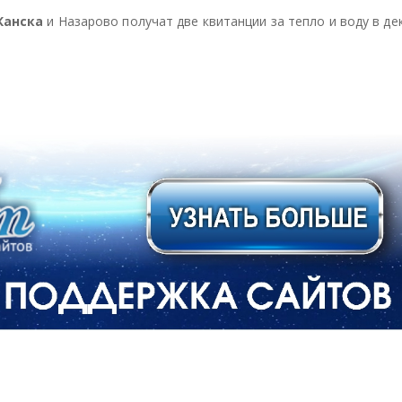
ели
ели
ели
Канска
и Назарово получат две квитанции за тепло и воду в де
тьс
тьс
тьс
я
я
я