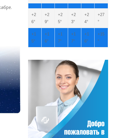
кабре.
+
2
+
2
+
2
+
2
+
2
+
27
6°
9°
5°
3°
4°
°
+
1
+
1
+
1
+
1
+
1
+
15
5°
6°
7°
7°
6°
°