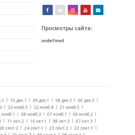
Просмотры сайта:
u
n
d
e
f
i
n
e
d
.
1
10 дек.
1
09 дек.
1
08 дек.
3
06 дек.
3
2
23 нояб.
5
22 нояб.
8
21 нояб.
5
 нояб.
1
08 нояб.
3
07 нояб.
1
06 нояб.
2
2
11 окт.
2
10 окт.
1
08 окт.
3
07 окт.
3
26 сент.
2
24 сент.
1
23 сент.
2
22 сент.
1
т.
4
10 сент.
7
09 сент.
1
08 сент.
2