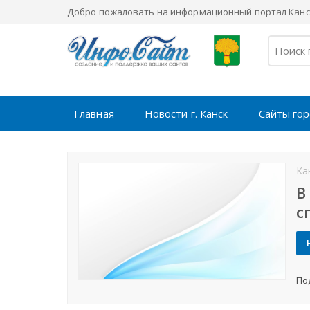
Добро пожаловать на информационный портал Канск
Главная
Новости г. Канск
Сайты го
Ка
В
с
По