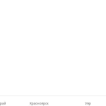
Край
Красноярск
Уяр