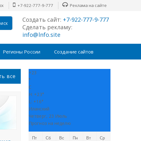
ск
+7-922-777-9-777
Реклама на сайте
Создать сайт:
+7-922-777-9-777
иск
Сделать рекламу:
info@lnfo.site
Регионы России
Создание сайтов
+
23
ть все
°
C
H:
+
23°
L:
+
16°
Иланский
Четверг, 23 Июль
Прогноз на неделю
Пт
Сб
Вс
Пн
Вт
Ср