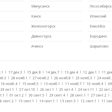
Минусинск
Лесосибирск
Канск
Иланский
Железногорск
Енисейск
Дивногорск
Бородино
Ачинск
Шарыпово
.
1
17 дек.
3
15 дек.
8
14 дек.
7
13 дек.
4
12 дек.
1
11 дек
яб.
3
28 нояб.
1
27 нояб.
2
26 нояб.
8
25 нояб.
3
24 нояб.
16 нояб.
4
15 нояб.
5
13 нояб.
1
11 нояб.
7
10 нояб.
4
09
29 окт.
1
27 окт.
10
26 окт.
1
25 окт.
4
24 окт.
11
22 окт.
т.
1
01 окт.
2
30 сент.
5
29 сент.
4
28 сент.
1
27 сент.
2
6 сент.
2
15 сент.
1
14 сент.
1
13 сент.
3
12 сент.
1
11 сен