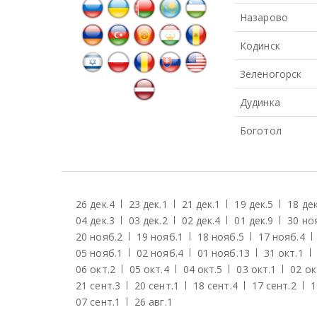
Назарово
Кодинск
Зеленогорск
Дудинка
Боготол
26 дек.
4
23 дек.
1
21 дек.
1
19 дек.
5
18 дек
04 дек.
3
03 дек.
2
02 дек.
4
01 дек.
9
30 но
20 нояб.
2
19 нояб.
1
18 нояб.
5
17 нояб.
4
05 нояб.
1
02 нояб.
4
01 нояб.
13
31 окт.
1
06 окт.
2
05 окт.
4
04 окт.
5
03 окт.
1
02 ок
21 сент.
3
20 сент.
1
18 сент.
4
17 сент.
2
1
07 сент.
1
26 авг.
1