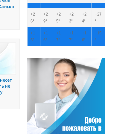
домов
Канска
+
2
+
2
+
2
+
2
+
2
+
27
6°
9°
5°
3°
4°
°
+
1
+
1
+
1
+
1
+
1
+
15
5°
6°
7°
7°
6°
°
снесет
ть не
 у