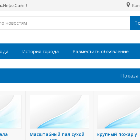
.Инфо.Сайт !
Кан
По
рода
История города
Разместить объявление
Показа
пала
Масштабный пал сухой
крупный пожар у