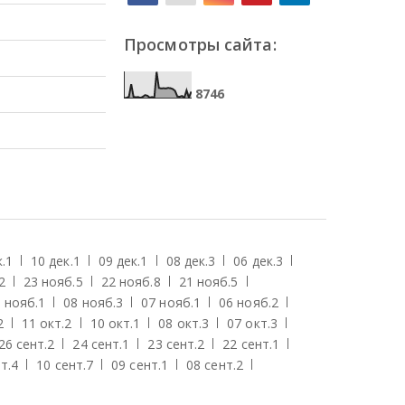
Просмотры сайта:
8
7
4
6
.
1
10 дек.
1
09 дек.
1
08 дек.
3
06 дек.
3
2
23 нояб.
5
22 нояб.
8
21 нояб.
5
 нояб.
1
08 нояб.
3
07 нояб.
1
06 нояб.
2
2
11 окт.
2
10 окт.
1
08 окт.
3
07 окт.
3
26 сент.
2
24 сент.
1
23 сент.
2
22 сент.
1
т.
4
10 сент.
7
09 сент.
1
08 сент.
2