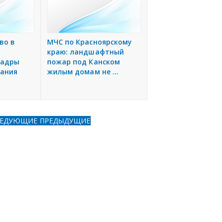
во в
МЧС по Красноярскому
краю: ландшафтный
кадры
пожар под Канском
рания
жилым домам не ...
ЛЕДУЮЩИЕ
ПРЕДЫДУЩИЕ