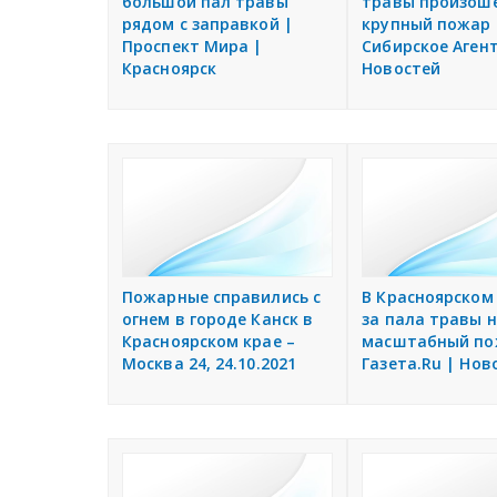
большой пал травы
травы произош
рядом с заправкой |
крупный пожар 
Проспект Мира |
Сибирское Аген
Красноярск
Новостей
Пожарные справились с
В Красноярском 
огнем в городе Канск в
за пала травы 
Красноярском крае –
масштабный по
Москва 24, 24.10.2021
Газета.Ru | Нов