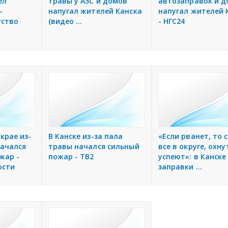
ёл
травы у АЗС и домов
автозаправок и 
-
напугал жителей Канска
напугал жителей 
тство
(видео ...
- НГС24
крае из-
В Канске из-за пала
«Если рванет, то 
начался
травы начался сильный
все в округе, охну
жар -
пожар - ТВ2
успеют»: в Канске
ости
заправки ...