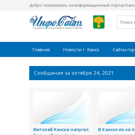
Добро пожаловать на информационный портал Канск
Главная
Новости г. Канск
Сайты го
С
Сообщения за октября 24, 2021
о
о
б
щ
е
н
и
я
Жителей Канска напугал
В Канске из-за 