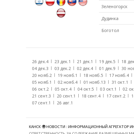
Зеленогорск
Дудинка
Боготол
26 дек.
4
23 дек.
1
21 дек.
1
19 дек.
5
18 дек
04 дек.
3
03 дек.
2
02 дек.
4
01 дек.
9
30 но
20 нояб.
2
19 нояб.
1
18 нояб.
5
17 нояб.
4
05 нояб.
1
02 нояб.
4
01 нояб.
13
31 окт.
1
06 окт.
2
05 окт.
4
04 окт.
5
03 окт.
1
02 ок
21 сент.
3
20 сент.
1
18 сент.
4
17 сент.
2
1
07 сент.
1
26 авг.
1
КАНСК 🌍 НОВОСТИ : ИНФОРМАЦИОННЫЙ АГРЕГАТОР 
ОТВЕТСТВЕННОСТЬ ЗА СОДЕРЖАНИЕ РАЗМЕЩЕННЫХ МАТ