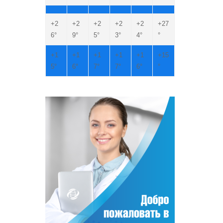
+
2
+
2
+
2
+
2
+
2
+
27
6°
9°
5°
3°
4°
°
+
1
+
1
+
1
+
1
+
1
+
15
5°
6°
7°
7°
6°
°