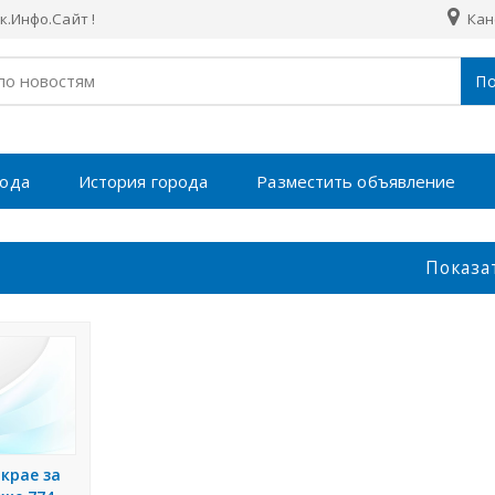
.Инфо.Сайт !
Кан
По
рода
История города
Разместить объявление
Показа
крае за