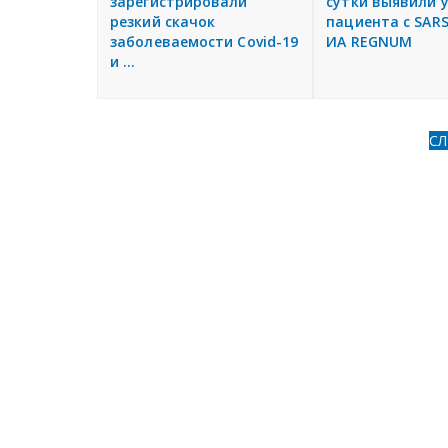
зарегистрировали
сутки выявили 
резкий скачок
пациента с SARS
заболеваемости Covid-19
ИА REGNUM
и ...
С