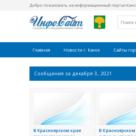
Добро пожаловать на информационный портал Канск
Главная
Новости г. Канск
Сайты го
С
Сообщения за декабря 3, 2021
о
о
б
щ
е
н
и
я
В Красноярском крае
В Красноярском 