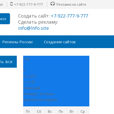
ск
+7-922-777-9-777
Реклама на сайте
Создать сайт:
+7-922-777-9-777
иск
Сделать рекламу:
info@lnfo.site
Регионы России
Создание сайтов
+
23
ть все
°
C
H:
+
23°
L:
+
16°
Иланский
Четверг, 23 Июль
Прогноз на неделю
Пт
Сб
Вс
Пн
Вт
Ср