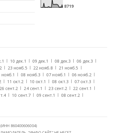
8
7
1
9
.
1
10 дек.
1
09 дек.
1
08 дек.
3
06 дек.
3
2
23 нояб.
5
22 нояб.
8
21 нояб.
5
 нояб.
1
08 нояб.
3
07 нояб.
1
06 нояб.
2
2
11 окт.
2
10 окт.
1
08 окт.
3
07 окт.
3
26 сент.
2
24 сент.
1
23 сент.
2
22 сент.
1
т.
4
10 сент.
7
09 сент.
1
08 сент.
2
НН 860400606004)
ЛАМОДАТЕЛЬ. "ИНФО.САЙТ" НЕ НЕСЕТ