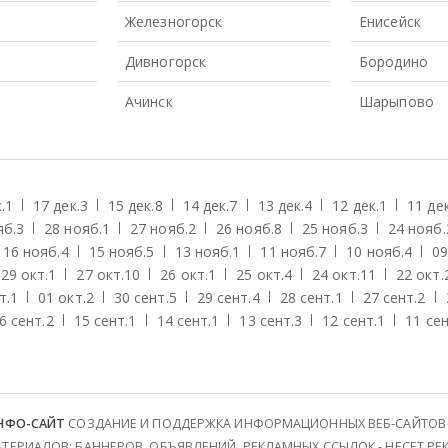
Железногорск
Енисейск
Дивногорск
Бородино
Ачинск
Шарыпово
.
1
17 дек.
3
15 дек.
8
14 дек.
7
13 дек.
4
12 дек.
1
11 дек
яб.
3
28 нояб.
1
27 нояб.
2
26 нояб.
8
25 нояб.
3
24 нояб.
16 нояб.
4
15 нояб.
5
13 нояб.
1
11 нояб.
7
10 нояб.
4
09
29 окт.
1
27 окт.
10
26 окт.
1
25 окт.
4
24 окт.
11
22 окт.
т.
1
01 окт.
2
30 сент.
5
29 сент.
4
28 сент.
1
27 сент.
2
6 сент.
2
15 сент.
1
14 сент.
1
13 сент.
3
12 сент.
1
11 сен
ИНФО-САЙТ
СОЗДАНИЕ И ПОДДЕРЖКА ИНФОРМАЦИОННЫХ ВЕБ-САЙТОВ (И
ЕРИАЛОВ: БАННЕРОВ, ОБЪЯВЛЕНИЙ, РЕКЛАМНЫХ ССЫЛОК - НЕСЕТ РЕК