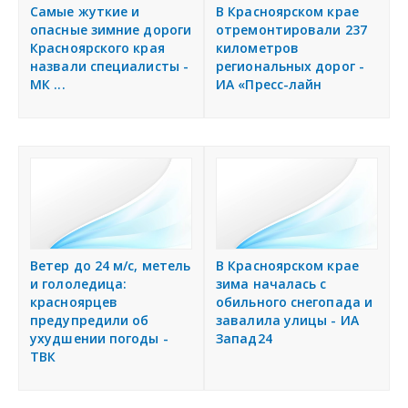
я
Самые жуткие и
В Красноярском крае
Разместить объявление
опасные зимние дороги
отремонтировали 237
Красноярского края
километров
назвали специалисты -
региональных дорог -
Регионы России
МК ...
ИА «Пресс-лайн
Создание сайтов
Ветер до 24 м/с, метель
В Красноярском крае
и гололедица:
зима началась с
красноярцев
обильного снегопада и
предупредили об
завалила улицы - ИА
ухудшении погоды -
Запад24
ТВК