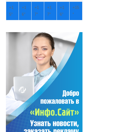
+
1
+
1
+
1
+
1
+
1
+
15
5°
6°
7°
7°
6°
°