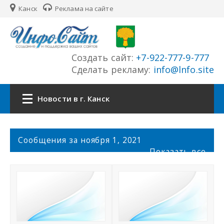
Канск
Реклама на сайте
Создать сайт:
+7-922-777-9-777
Сделать рекламу:
info@lnfo.site
Новости в г. Канск
Главная
С
Сообщения за ноября 1, 2021
о
Показать все
Новости г. Канск
о
б
щ
Сайты города
е
н
История города
и