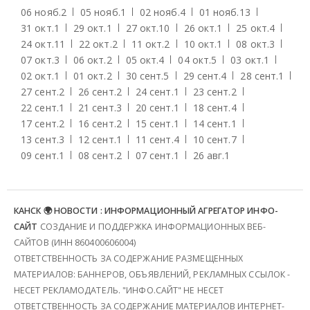
06 нояб.
2
05 нояб.
1
02 нояб.
4
01 нояб.
13
31 окт.
1
29 окт.
1
27 окт.
10
26 окт.
1
25 окт.
4
24 окт.
11
22 окт.
2
11 окт.
2
10 окт.
1
08 окт.
3
07 окт.
3
06 окт.
2
05 окт.
4
04 окт.
5
03 окт.
1
02 окт.
1
01 окт.
2
30 сент.
5
29 сент.
4
28 сент.
1
27 сент.
2
26 сент.
2
24 сент.
1
23 сент.
2
22 сент.
1
21 сент.
3
20 сент.
1
18 сент.
4
17 сент.
2
16 сент.
2
15 сент.
1
14 сент.
1
13 сент.
3
12 сент.
1
11 сент.
4
10 сент.
7
09 сент.
1
08 сент.
2
07 сент.
1
26 авг.
1
КАНСК 🌍 НОВОСТИ : ИНФОРМАЦИОННЫЙ АГРЕГАТОР ИНФО-
САЙТ
СОЗДАНИЕ И ПОДДЕРЖКА ИНФОРМАЦИОННЫХ ВЕБ-
САЙТОВ (ИНН 860400606004)
ОТВЕТСТВЕННОСТЬ ЗА СОДЕРЖАНИЕ РАЗМЕЩЕННЫХ
МАТЕРИАЛОВ: БАННЕРОВ, ОБЪЯВЛЕНИЙ, РЕКЛАМНЫХ ССЫЛОК -
НЕСЕТ РЕКЛАМОДАТЕЛЬ. "ИНФО.САЙТ" НЕ НЕСЕТ
ОТВЕТСТВЕННОСТЬ ЗА СОДЕРЖАНИЕ МАТЕРИАЛОВ ИНТЕРНЕТ-